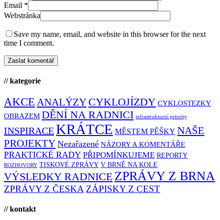
Email
*
Webstránka
Save my name, email, and website in this browser for the next
time I comment.
// kategorie
AKCE
CYKLOJÍZDY
ANALÝZY
CYKLOSTEZKY
DĚNÍ NA RADNICI
OBRAZEM
infrastrukturní priority
KRÁTCE
NAŠE
INSPIRACE
MĚSTEM PĚŠKY
PROJEKTY
Nezařazené
NÁZORY A KOMENTÁŘE
PRAKTICKÉ RADY
PŘIPOMÍNKUJEME
REPORTY
TISKOVÉ ZPRÁVY
V BRNĚ NA KOLE
ROZHOVORY
ZPRÁVY Z BRNA
VÝSLEDKY RADNICE
ZPRÁVY Z ČESKA
ZÁPISKY Z CEST
// kontakt