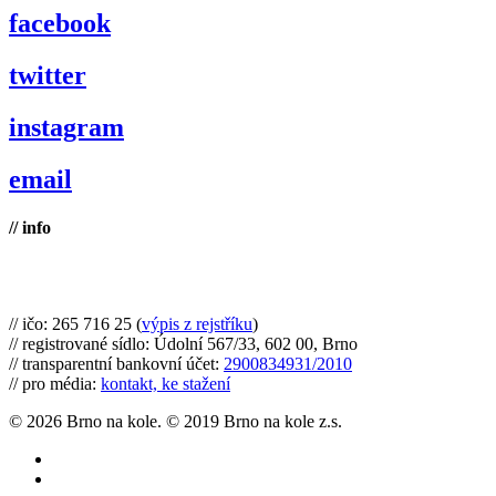
facebook
twitter
instagram
email
// info
Brno na kole, zapsaný spolek
// ičo: 265 716 25 (
výpis z rejstříku
)
// registrované sídlo: Údolní 567/33, 602 00, Brno
// transparentní bankovní účet:
2900834931/2010
// pro média:
kontakt, ke stažení
© 2026 Brno na kole. © 2019 Brno na kole z.s.
twitter
facebook