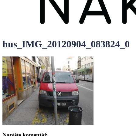
hus_IMG_20120904_083824_0
Napište komentář