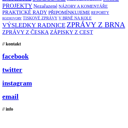
PROJEKTY
Nezařazené
NÁZORY A KOMENTÁŘE
PRAKTICKÉ RADY
PŘIPOMÍNKUJEME
REPORTY
TISKOVÉ ZPRÁVY
V BRNĚ NA KOLE
ROZHOVORY
ZPRÁVY Z BRNA
VÝSLEDKY RADNICE
ZPRÁVY Z ČESKA
ZÁPISKY Z CEST
// kontakt
facebook
twitter
instagram
email
// info
Brno na kole, zapsaný spolek