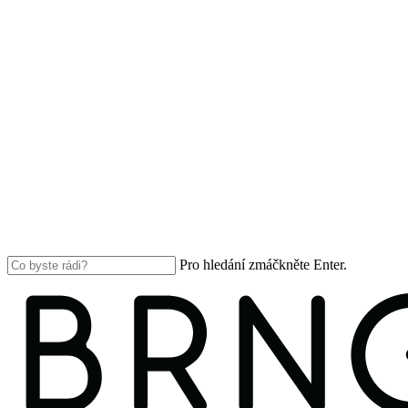
Pro hledání zmáčkněte Enter.
Close
Search