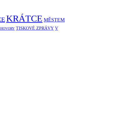
KRÁTCE
CE
MĚSTEM
TISKOVÉ ZPRÁVY
V
ZHOVORY