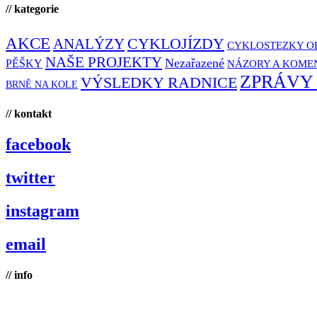
// kategorie
AKCE
CYKLOJÍZDY
ANALÝZY
CYKLOSTEZKY O
NAŠE PROJEKTY
Nezařazené
PĚŠKY
NÁZORY A KOME
ZPRÁVY
VÝSLEDKY RADNICE
BRNĚ NA KOLE
// kontakt
facebook
twitter
instagram
email
// info
Brno na kole, zapsaný spolek