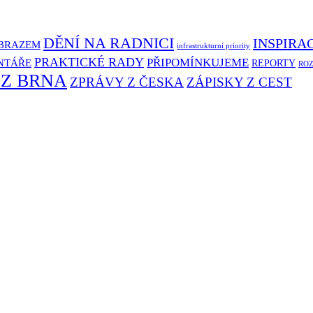
DĚNÍ NA RADNICI
INSPIRA
BRAZEM
infrastrukturní priority
PRAKTICKÉ RADY
PŘIPOMÍNKUJEME
NTÁŘE
REPORTY
RO
 Z BRNA
ZPRÁVY Z ČESKA
ZÁPISKY Z CEST