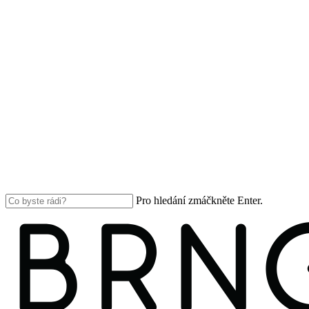
Pro hledání zmáčkněte Enter.
Close
Search