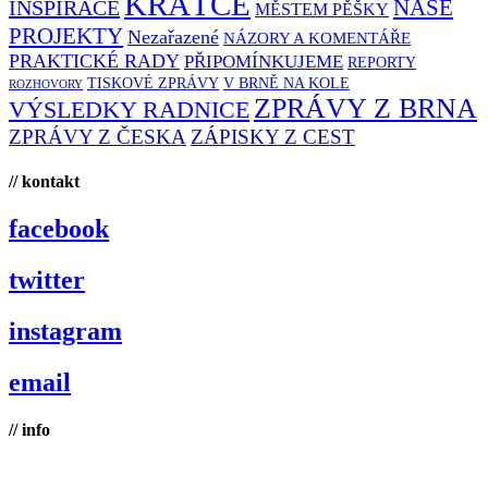
KRÁTCE
NAŠE
INSPIRACE
MĚSTEM PĚŠKY
PROJEKTY
Nezařazené
NÁZORY A KOMENTÁŘE
PRAKTICKÉ RADY
PŘIPOMÍNKUJEME
REPORTY
TISKOVÉ ZPRÁVY
V BRNĚ NA KOLE
ROZHOVORY
ZPRÁVY Z BRNA
VÝSLEDKY RADNICE
ZPRÁVY Z ČESKA
ZÁPISKY Z CEST
// kontakt
facebook
twitter
instagram
email
// info
Brno na kole, zapsaný spolek