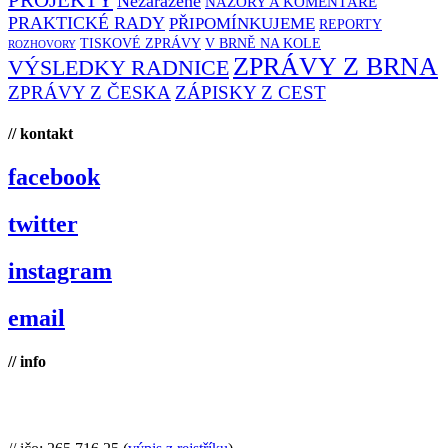
Nezařazené
NÁZORY A KOMENTÁŘE
PRAKTICKÉ RADY
PŘIPOMÍNKUJEME
REPORTY
TISKOVÉ ZPRÁVY
V BRNĚ NA KOLE
ROZHOVORY
ZPRÁVY Z BRNA
VÝSLEDKY RADNICE
ZPRÁVY Z ČESKA
ZÁPISKY Z CEST
// kontakt
facebook
twitter
instagram
email
// info
Brno na kole, zapsaný spolek