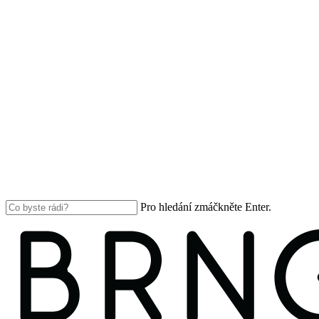
Pro hledání zmáčkněte Enter.
Close
Search