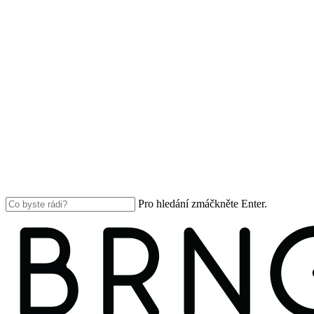
Pro hledání zmáčkněte Enter.
Close
Search