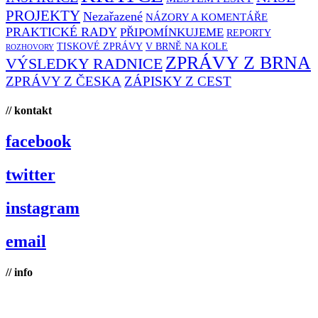
PROJEKTY
Nezařazené
NÁZORY A KOMENTÁŘE
PRAKTICKÉ RADY
PŘIPOMÍNKUJEME
REPORTY
TISKOVÉ ZPRÁVY
V BRNĚ NA KOLE
ROZHOVORY
ZPRÁVY Z BRNA
VÝSLEDKY RADNICE
ZPRÁVY Z ČESKA
ZÁPISKY Z CEST
// kontakt
facebook
twitter
instagram
email
// info
Brno na kole, zapsaný spolek