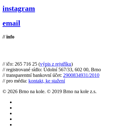
instagram
email
// info
Brno na kole, zapsaný spolek
// ičo: 265 716 25 (
výpis z rejstříku
)
// registrované sídlo: Údolní 567/33, 602 00, Brno
// transparentní bankovní účet:
2900834931/2010
// pro média:
kontakt, ke stažení
© 2026 Brno na kole. © 2019 Brno na kole z.s.
twitter
facebook
youtube
RSS
instagram
Články