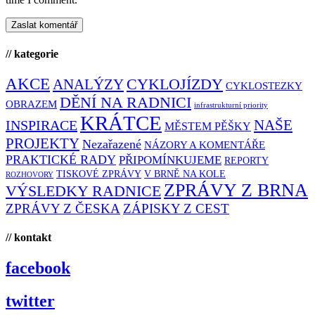
// kategorie
AKCE
CYKLOJÍZDY
ANALÝZY
CYKLOSTEZKY
DĚNÍ NA RADNICI
OBRAZEM
infrastrukturní priority
KRÁTCE
NAŠE
INSPIRACE
MĚSTEM PĚŠKY
PROJEKTY
Nezařazené
NÁZORY A KOMENTÁŘE
PRAKTICKÉ RADY
PŘIPOMÍNKUJEME
REPORTY
TISKOVÉ ZPRÁVY
V BRNĚ NA KOLE
ROZHOVORY
ZPRÁVY Z BRNA
VÝSLEDKY RADNICE
ZPRÁVY Z ČESKA
ZÁPISKY Z CEST
// kontakt
facebook
twitter