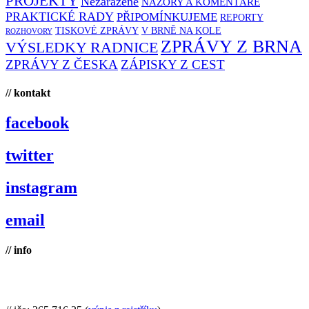
PROJEKTY
Nezařazené
NÁZORY A KOMENTÁŘE
PRAKTICKÉ RADY
PŘIPOMÍNKUJEME
REPORTY
TISKOVÉ ZPRÁVY
V BRNĚ NA KOLE
ROZHOVORY
ZPRÁVY Z BRNA
VÝSLEDKY RADNICE
ZPRÁVY Z ČESKA
ZÁPISKY Z CEST
// kontakt
facebook
twitter
instagram
email
// info
Brno na kole, zapsaný spolek