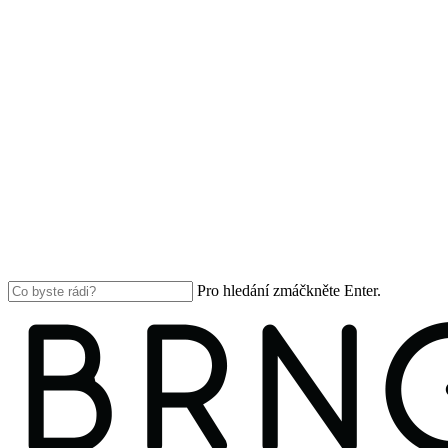
Pro hledání zmáčkněte Enter.
Close
Search