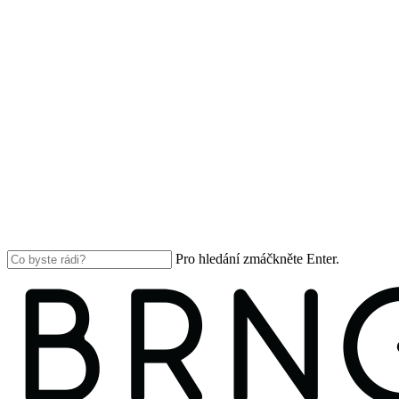
Pro hledání zmáčkněte Enter.
Close
Search