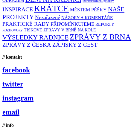
OBRAZEM
infrastrukturní priority
KRÁTCE
NAŠE
INSPIRACE
MĚSTEM PĚŠKY
PROJEKTY
Nezařazené
NÁZORY A KOMENTÁŘE
PRAKTICKÉ RADY
PŘIPOMÍNKUJEME
REPORTY
TISKOVÉ ZPRÁVY
V BRNĚ NA KOLE
ROZHOVORY
ZPRÁVY Z BRNA
VÝSLEDKY RADNICE
ZPRÁVY Z ČESKA
ZÁPISKY Z CEST
// kontakt
facebook
twitter
instagram
email
// info