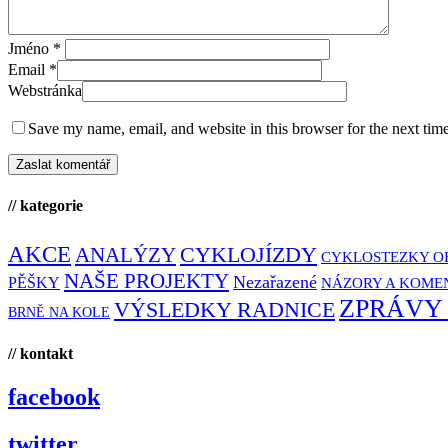
Jméno
*
Email
*
Webstránka
Save my name, email, and website in this browser for the next tim
// kategorie
AKCE
CYKLOJÍZDY
ANALÝZY
CYKLOSTEZKY O
NAŠE PROJEKTY
Nezařazené
PĚŠKY
NÁZORY A KOME
ZPRÁVY
VÝSLEDKY RADNICE
BRNĚ NA KOLE
// kontakt
facebook
twitter