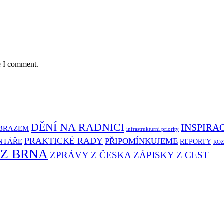
e I comment.
DĚNÍ NA RADNICI
INSPIRA
BRAZEM
infrastrukturní priority
PRAKTICKÉ RADY
PŘIPOMÍNKUJEME
NTÁŘE
REPORTY
RO
 Z BRNA
ZPRÁVY Z ČESKA
ZÁPISKY Z CEST