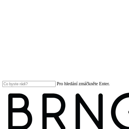
Pro hledání zmáčkněte Enter.
Close
Search