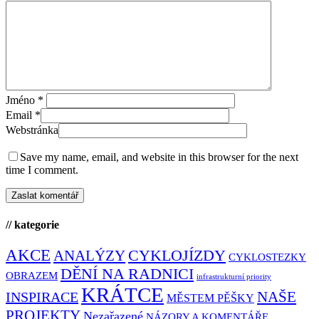
Jméno
*
Email
*
Webstránka
Save my name, email, and website in this browser for the next
time I comment.
// kategorie
AKCE
CYKLOJÍZDY
ANALÝZY
CYKLOSTEZKY
DĚNÍ NA RADNICI
OBRAZEM
infrastrukturní priority
KRÁTCE
NAŠE
INSPIRACE
MĚSTEM PĚŠKY
PROJEKTY
Nezařazené
NÁZORY A KOMENTÁŘE