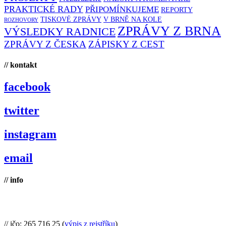
PRAKTICKÉ RADY
PŘIPOMÍNKUJEME
REPORTY
TISKOVÉ ZPRÁVY
V BRNĚ NA KOLE
ROZHOVORY
ZPRÁVY Z BRNA
VÝSLEDKY RADNICE
ZPRÁVY Z ČESKA
ZÁPISKY Z CEST
// kontakt
facebook
twitter
instagram
email
// info
Brno na kole, zapsaný spolek
// ičo: 265 716 25 (
výpis z rejstříku
)