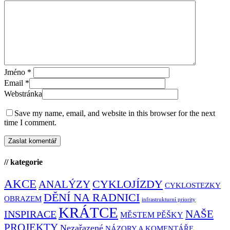
Jméno
*
Email
*
Webstránka
Save my name, email, and website in this browser for the next
time I comment.
// kategorie
AKCE
CYKLOJÍZDY
ANALÝZY
CYKLOSTEZKY
DĚNÍ NA RADNICI
OBRAZEM
infrastrukturní priority
KRÁTCE
NAŠE
INSPIRACE
MĚSTEM PĚŠKY
PROJEKTY
Nezařazené
NÁZORY A KOMENTÁŘE