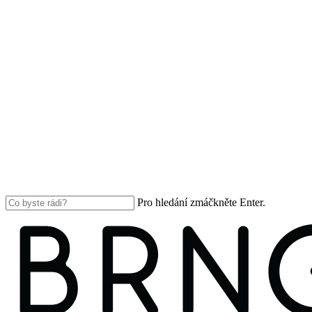
Pro hledání zmáčkněte Enter.
Close
Search