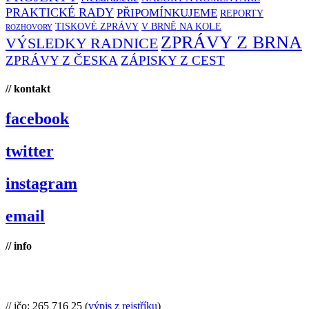
PRAKTICKÉ RADY
PŘIPOMÍNKUJEME
REPORTY
TISKOVÉ ZPRÁVY
V BRNĚ NA KOLE
ROZHOVORY
ZPRÁVY Z BRNA
VÝSLEDKY RADNICE
ZPRÁVY Z ČESKA
ZÁPISKY Z CEST
// kontakt
facebook
twitter
instagram
email
// info
Brno na kole, zapsaný spolek
// ičo: 265 716 25 (
výpis z rejstříku
)