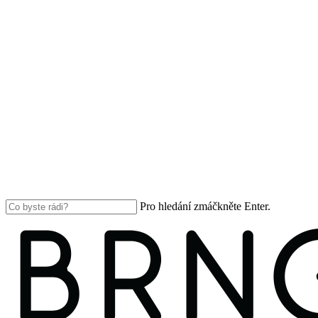
Pro hledání zmáčkněte Enter.
Close
Search