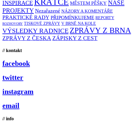
KRÁTCE
NAŠE
INSPIRACE
MĚSTEM PĚŠKY
PROJEKTY
Nezařazené
NÁZORY A KOMENTÁŘE
PRAKTICKÉ RADY
PŘIPOMÍNKUJEME
REPORTY
TISKOVÉ ZPRÁVY
V BRNĚ NA KOLE
ROZHOVORY
ZPRÁVY Z BRNA
VÝSLEDKY RADNICE
ZPRÁVY Z ČESKA
ZÁPISKY Z CEST
// kontakt
facebook
twitter
instagram
email
// info
Brno na kole, zapsaný spolek