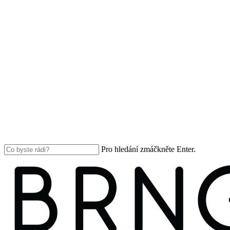
Pro hledání zmáčkněte Enter.
Close
Search