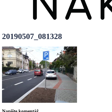
20190507_081328
Napište komentář