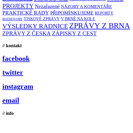
PROJEKTY
Nezařazené
NÁZORY A KOMENTÁŘE
PRAKTICKÉ RADY
PŘIPOMÍNKUJEME
REPORTY
TISKOVÉ ZPRÁVY
V BRNĚ NA KOLE
ROZHOVORY
ZPRÁVY Z BRNA
VÝSLEDKY RADNICE
ZPRÁVY Z ČESKA
ZÁPISKY Z CEST
// kontakt
facebook
twitter
instagram
email
// info
Brno na kole, zapsaný spolek