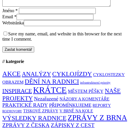
Jméno
*
Email
*
Webstránka
Save my name, email, and website in this browser for the next
time I comment.
// kategorie
AKCE
CYKLOJÍZDY
ANALÝZY
CYKLOSTEZKY
DĚNÍ NA RADNICI
OBRAZEM
infrastrukturní priority
KRÁTCE
NAŠE
INSPIRACE
MĚSTEM PĚŠKY
PROJEKTY
Nezařazené
NÁZORY A KOMENTÁŘE
PRAKTICKÉ RADY
PŘIPOMÍNKUJEME
REPORTY
TISKOVÉ ZPRÁVY
V BRNĚ NA KOLE
ROZHOVORY
ZPRÁVY Z BRNA
VÝSLEDKY RADNICE
ZPRÁVY Z ČESKA
ZÁPISKY Z CEST