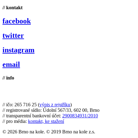
// kontakt
facebook
twitter
instagram
email
// info
Brno na kole, zapsaný spolek
// ičo: 265 716 25 (
výpis z rejstříku
)
// registrované sídlo: Údolní 567/33, 602 00, Brno
// transparentní bankovní účet:
2900834931/2010
// pro média:
kontakt, ke stažení
© 2026 Brno na kole. © 2019 Brno na kole z.s.