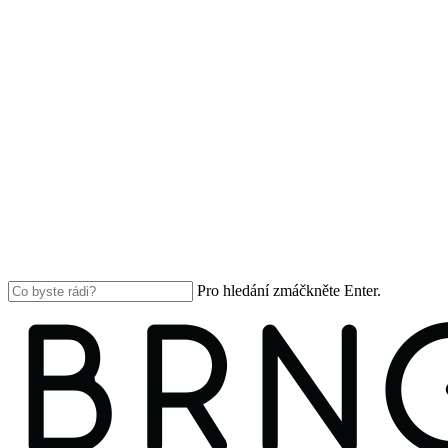
Pro hledání zmáčkněte Enter.
Close
Search