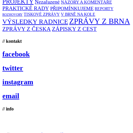
PROJEKTY
Nezařazené
NÁZORY A KOMENTÁŘE
PRAKTICKÉ RADY
PŘIPOMÍNKUJEME
REPORTY
TISKOVÉ ZPRÁVY
V BRNĚ NA KOLE
ROZHOVORY
ZPRÁVY Z BRNA
VÝSLEDKY RADNICE
ZPRÁVY Z ČESKA
ZÁPISKY Z CEST
// kontakt
facebook
twitter
instagram
email
// info
Brno na kole, zapsaný spolek