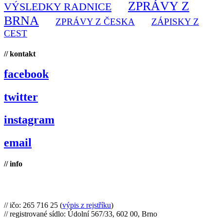
ZPRÁVY Z
VÝSLEDKY RADNICE
BRNA
ZPRÁVY Z ČESKA
ZÁPISKY Z
CEST
// kontakt
facebook
twitter
instagram
email
// info
Brno na kole, zapsaný spolek
// ičo: 265 716 25 (
výpis z rejstříku
)
// registrované sídlo: Údolní 567/33, 602 00, Brno