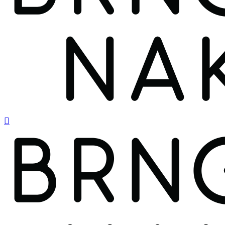
search
Menu