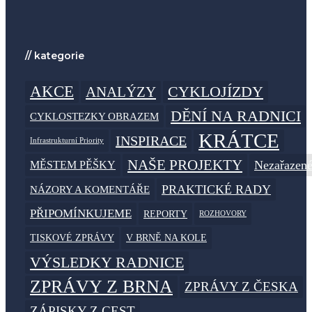
// kategorie
AKCE
CYKLOJÍZDY
ANALÝZY
DĚNÍ NA RADNICI
CYKLOSTEZKY OBRAZEM
KRÁTCE
INSPIRACE
Infrastrukturní Priority
NAŠE PROJEKTY
MĚSTEM PĚŠKY
Nezařazen
PRAKTICKÉ RADY
NÁZORY A KOMENTÁŘE
PŘIPOMÍNKUJEME
REPORTY
ROZHOVORY
TISKOVÉ ZPRÁVY
V BRNĚ NA KOLE
VÝSLEDKY RADNICE
ZPRÁVY Z BRNA
ZPRÁVY Z ČESKA
ZÁPISKY Z CEST