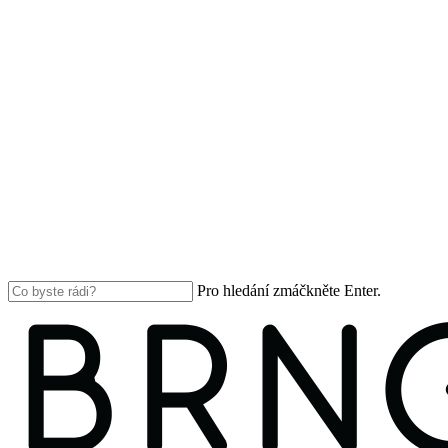
Pro hledání zmáčkněte Enter.
Close
Search