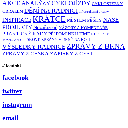
AKCE
CYKLOJÍZDY
ANALÝZY
CYKLOSTEZKY
DĚNÍ NA RADNICI
OBRAZEM
infrastrukturní priority
KRÁTCE
NAŠE
INSPIRACE
MĚSTEM PĚŠKY
PROJEKTY
Nezařazené
NÁZORY A KOMENTÁŘE
PRAKTICKÉ RADY
PŘIPOMÍNKUJEME
REPORTY
TISKOVÉ ZPRÁVY
V BRNĚ NA KOLE
ROZHOVORY
ZPRÁVY Z BRNA
VÝSLEDKY RADNICE
ZPRÁVY Z ČESKA
ZÁPISKY Z CEST
// kontakt
facebook
twitter
instagram
email