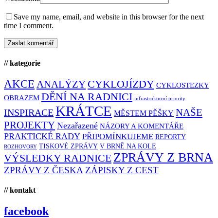
Save my name, email, and website in this browser for the next
time I comment.
// kategorie
AKCE
CYKLOJÍZDY
ANALÝZY
CYKLOSTEZKY
DĚNÍ NA RADNICI
OBRAZEM
infrastrukturní priority
KRÁTCE
NAŠE
INSPIRACE
MĚSTEM PĚŠKY
PROJEKTY
Nezařazené
NÁZORY A KOMENTÁŘE
PRAKTICKÉ RADY
PŘIPOMÍNKUJEME
REPORTY
TISKOVÉ ZPRÁVY
V BRNĚ NA KOLE
ROZHOVORY
ZPRÁVY Z BRNA
VÝSLEDKY RADNICE
ZPRÁVY Z ČESKA
ZÁPISKY Z CEST
// kontakt
facebook