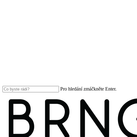
Pro hledání zmáčkněte Enter.
Close
Search