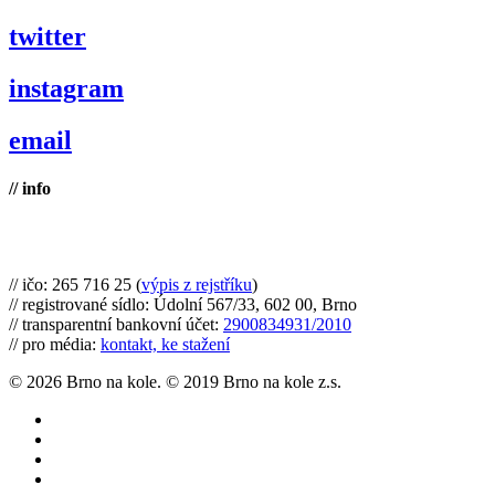
twitter
instagram
email
// info
Brno na kole, zapsaný spolek
// ičo: 265 716 25 (
výpis z rejstříku
)
// registrované sídlo: Údolní 567/33, 602 00, Brno
// transparentní bankovní účet:
2900834931/2010
// pro média:
kontakt, ke stažení
© 2026 Brno na kole. © 2019 Brno na kole z.s.
twitter
facebook
youtube
RSS