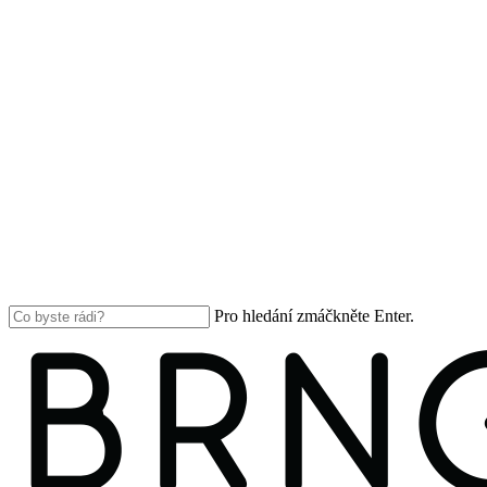
Pro hledání zmáčkněte Enter.
Close
Search