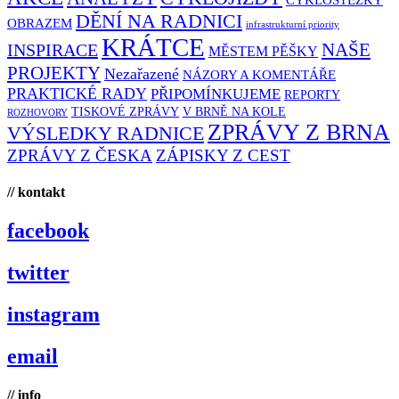
DĚNÍ NA RADNICI
OBRAZEM
infrastrukturní priority
KRÁTCE
NAŠE
INSPIRACE
MĚSTEM PĚŠKY
PROJEKTY
Nezařazené
NÁZORY A KOMENTÁŘE
PRAKTICKÉ RADY
PŘIPOMÍNKUJEME
REPORTY
TISKOVÉ ZPRÁVY
V BRNĚ NA KOLE
ROZHOVORY
ZPRÁVY Z BRNA
VÝSLEDKY RADNICE
ZPRÁVY Z ČESKA
ZÁPISKY Z CEST
// kontakt
facebook
twitter
instagram
email
// info