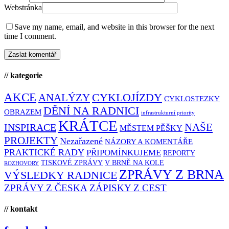
Webstránka
Save my name, email, and website in this browser for the next
time I comment.
// kategorie
AKCE
CYKLOJÍZDY
ANALÝZY
CYKLOSTEZKY
DĚNÍ NA RADNICI
OBRAZEM
infrastrukturní priority
KRÁTCE
NAŠE
INSPIRACE
MĚSTEM PĚŠKY
PROJEKTY
Nezařazené
NÁZORY A KOMENTÁŘE
PRAKTICKÉ RADY
PŘIPOMÍNKUJEME
REPORTY
TISKOVÉ ZPRÁVY
V BRNĚ NA KOLE
ROZHOVORY
ZPRÁVY Z BRNA
VÝSLEDKY RADNICE
ZPRÁVY Z ČESKA
ZÁPISKY Z CEST
// kontakt