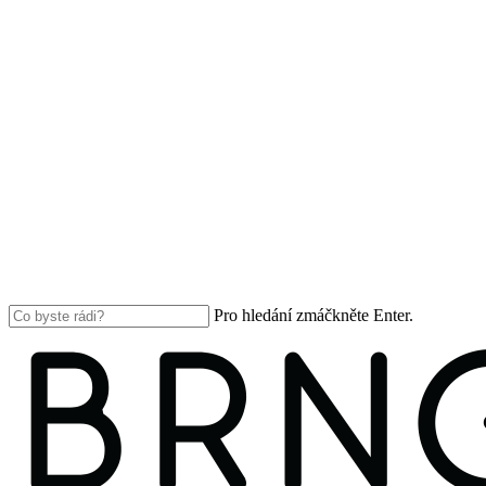
Pro hledání zmáčkněte Enter.
Close
Search