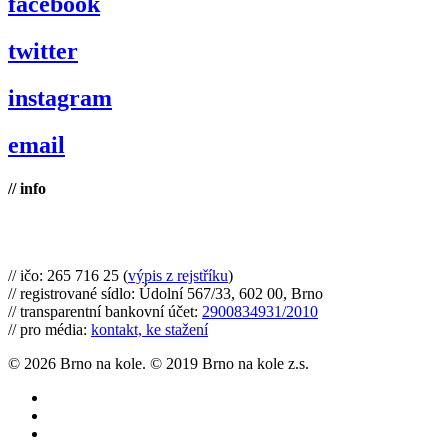
facebook
twitter
instagram
email
// info
Brno na kole, zapsaný spolek
// ičo: 265 716 25 (
výpis z rejstříku
)
// registrované sídlo: Údolní 567/33, 602 00, Brno
// transparentní bankovní účet:
2900834931/2010
// pro média:
kontakt, ke stažení
© 2026 Brno na kole. © 2019 Brno na kole z.s.
twitter
facebook
youtube