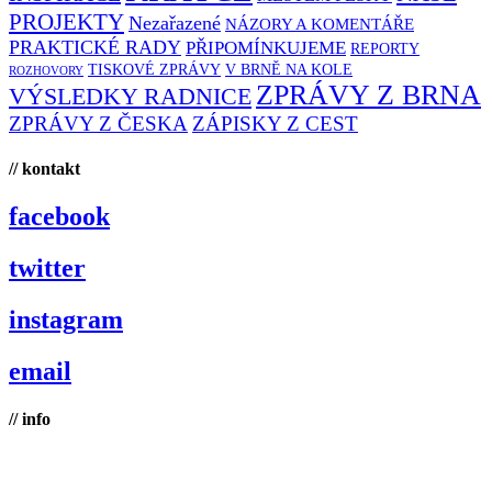
PROJEKTY
Nezařazené
NÁZORY A KOMENTÁŘE
PRAKTICKÉ RADY
PŘIPOMÍNKUJEME
REPORTY
TISKOVÉ ZPRÁVY
V BRNĚ NA KOLE
ROZHOVORY
ZPRÁVY Z BRNA
VÝSLEDKY RADNICE
ZPRÁVY Z ČESKA
ZÁPISKY Z CEST
// kontakt
facebook
twitter
instagram
email
// info
Brno na kole, zapsaný spolek