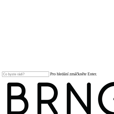
Pro hledání zmáčkněte Enter.
Close
Search