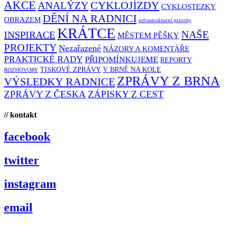
AKCE
CYKLOJÍZDY
ANALÝZY
CYKLOSTEZKY
DĚNÍ NA RADNICI
OBRAZEM
infrastrukturní priority
KRÁTCE
NAŠE
INSPIRACE
MĚSTEM PĚŠKY
PROJEKTY
Nezařazené
NÁZORY A KOMENTÁŘE
PRAKTICKÉ RADY
PŘIPOMÍNKUJEME
REPORTY
TISKOVÉ ZPRÁVY
V BRNĚ NA KOLE
ROZHOVORY
ZPRÁVY Z BRNA
VÝSLEDKY RADNICE
ZPRÁVY Z ČESKA
ZÁPISKY Z CEST
// kontakt
facebook
twitter
instagram
email