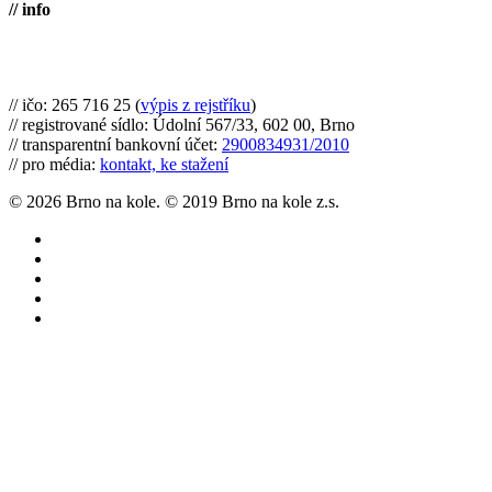
// info
Brno na kole, zapsaný spolek
// ičo: 265 716 25 (
výpis z rejstříku
)
// registrované sídlo: Údolní 567/33, 602 00, Brno
// transparentní bankovní účet:
2900834931/2010
// pro média:
kontakt, ke stažení
© 2026 Brno na kole. © 2019 Brno na kole z.s.
twitter
facebook
youtube
RSS
instagram
Články
Cyklomapa
Co můžete udělat
O nás