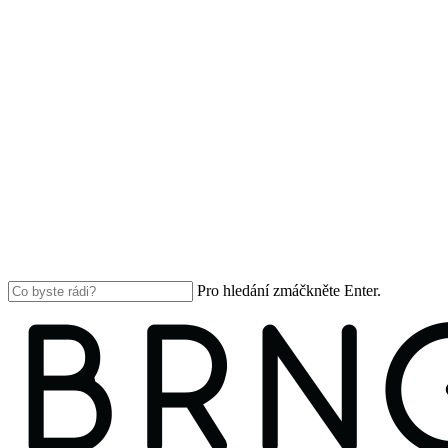
Pro hledání zmáčkněte Enter.
Close
Search