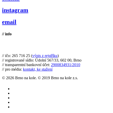
instagram
email
// info
Brno na kole, zapsaný spolek
// ičo: 265 716 25 (
výpis z rejstříku
)
// registrované sídlo: Údolní 567/33, 602 00, Brno
// transparentní bankovní účet:
2900834931/2010
// pro média:
kontakt, ke stažení
© 2026 Brno na kole. © 2019 Brno na kole z.s.
twitter
facebook
youtube
RSS
instagram