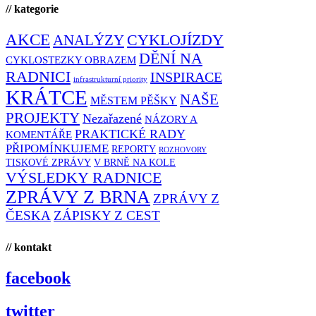
// kategorie
AKCE
CYKLOJÍZDY
ANALÝZY
DĚNÍ NA
CYKLOSTEZKY OBRAZEM
RADNICI
INSPIRACE
infrastrukturní priority
KRÁTCE
NAŠE
MĚSTEM PĚŠKY
PROJEKTY
Nezařazené
NÁZORY A
PRAKTICKÉ RADY
KOMENTÁŘE
PŘIPOMÍNKUJEME
REPORTY
ROZHOVORY
TISKOVÉ ZPRÁVY
V BRNĚ NA KOLE
VÝSLEDKY RADNICE
ZPRÁVY Z BRNA
ZPRÁVY Z
ČESKA
ZÁPISKY Z CEST
// kontakt
facebook
twitter