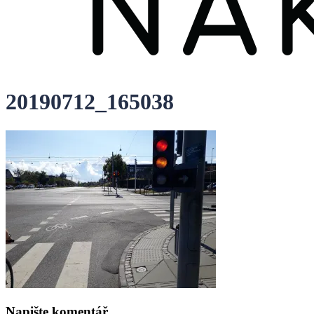
20190712_165038
Napište komentář