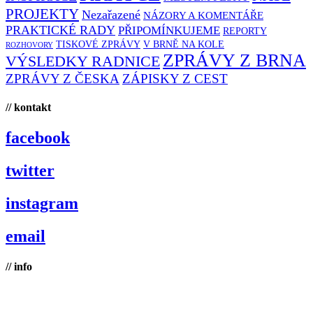
PROJEKTY
Nezařazené
NÁZORY A KOMENTÁŘE
PRAKTICKÉ RADY
PŘIPOMÍNKUJEME
REPORTY
TISKOVÉ ZPRÁVY
V BRNĚ NA KOLE
ROZHOVORY
ZPRÁVY Z BRNA
VÝSLEDKY RADNICE
ZPRÁVY Z ČESKA
ZÁPISKY Z CEST
// kontakt
facebook
twitter
instagram
email
// info
Brno na kole, zapsaný spolek