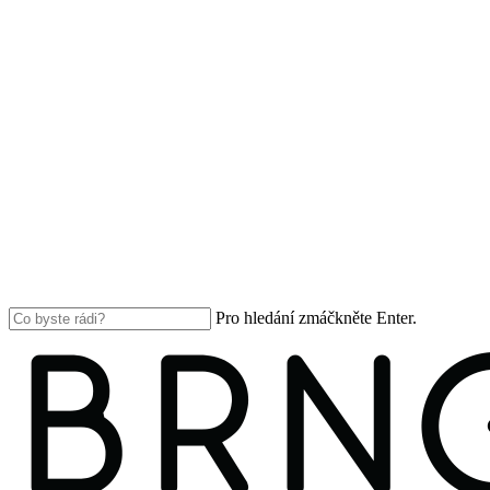
Pro hledání zmáčkněte Enter.
Close
Search