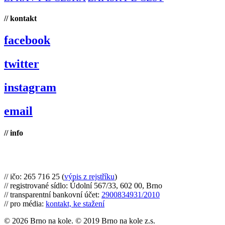
// kontakt
facebook
twitter
instagram
email
// info
Brno na kole, zapsaný spolek
// ičo: 265 716 25 (
výpis z rejstříku
)
// registrované sídlo: Údolní 567/33, 602 00, Brno
// transparentní bankovní účet:
2900834931/2010
// pro média:
kontakt, ke stažení
© 2026 Brno na kole. © 2019 Brno na kole z.s.