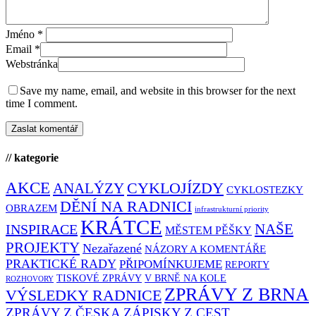
Jméno
*
Email
*
Webstránka
Save my name, email, and website in this browser for the next
time I comment.
// kategorie
AKCE
CYKLOJÍZDY
ANALÝZY
CYKLOSTEZKY
DĚNÍ NA RADNICI
OBRAZEM
infrastrukturní priority
KRÁTCE
NAŠE
INSPIRACE
MĚSTEM PĚŠKY
PROJEKTY
Nezařazené
NÁZORY A KOMENTÁŘE
PRAKTICKÉ RADY
PŘIPOMÍNKUJEME
REPORTY
TISKOVÉ ZPRÁVY
V BRNĚ NA KOLE
ROZHOVORY
ZPRÁVY Z BRNA
VÝSLEDKY RADNICE
ZPRÁVY Z ČESKA
ZÁPISKY Z CEST