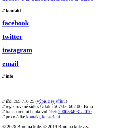
// kontakt
facebook
twitter
instagram
email
// info
Brno na kole, zapsaný spolek
// ičo: 265 716 25 (
výpis z rejstříku
)
// registrované sídlo: Údolní 567/33, 602 00, Brno
// transparentní bankovní účet:
2900834931/2010
// pro média:
kontakt, ke stažení
© 2026 Brno na kole. © 2019 Brno na kole z.s.