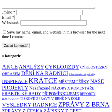
Jméno
*
Email
*
Webstránka
Save my name, email, and website in this browser for the next
time I comment.
// kategorie
AKCE
CYKLOJÍZDY
ANALÝZY
CYKLOSTEZKY
DĚNÍ NA RADNICI
OBRAZEM
infrastrukturní priority
KRÁTCE
NAŠE
INSPIRACE
MĚSTEM PĚŠKY
PROJEKTY
Nezařazené
NÁZORY A KOMENTÁŘE
PRAKTICKÉ RADY
PŘIPOMÍNKUJEME
REPORTY
TISKOVÉ ZPRÁVY
V BRNĚ NA KOLE
ROZHOVORY
ZPRÁVY Z BRNA
VÝSLEDKY RADNICE
ZPRÁVY Z ČESKA
ZÁPISKY Z CEST