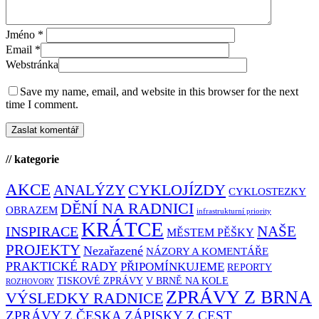
Jméno
*
Email
*
Webstránka
Save my name, email, and website in this browser for the next
time I comment.
// kategorie
AKCE
CYKLOJÍZDY
ANALÝZY
CYKLOSTEZKY
DĚNÍ NA RADNICI
OBRAZEM
infrastrukturní priority
KRÁTCE
NAŠE
INSPIRACE
MĚSTEM PĚŠKY
PROJEKTY
Nezařazené
NÁZORY A KOMENTÁŘE
PRAKTICKÉ RADY
PŘIPOMÍNKUJEME
REPORTY
TISKOVÉ ZPRÁVY
V BRNĚ NA KOLE
ROZHOVORY
ZPRÁVY Z BRNA
VÝSLEDKY RADNICE
ZPRÁVY Z ČESKA
ZÁPISKY Z CEST