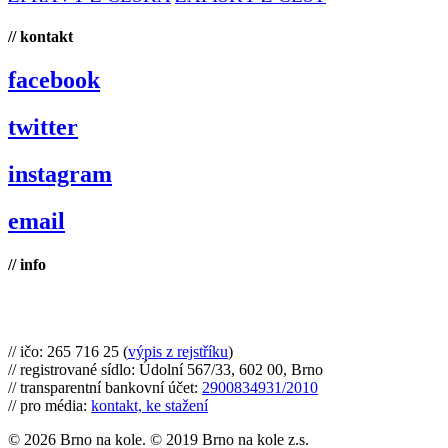
// kontakt
facebook
twitter
instagram
email
// info
Brno na kole, zapsaný spolek
// ičo: 265 716 25 (
výpis z rejstříku
)
// registrované sídlo: Údolní 567/33, 602 00, Brno
// transparentní bankovní účet:
2900834931/2010
// pro média:
kontakt, ke stažení
© 2026 Brno na kole. © 2019 Brno na kole z.s.