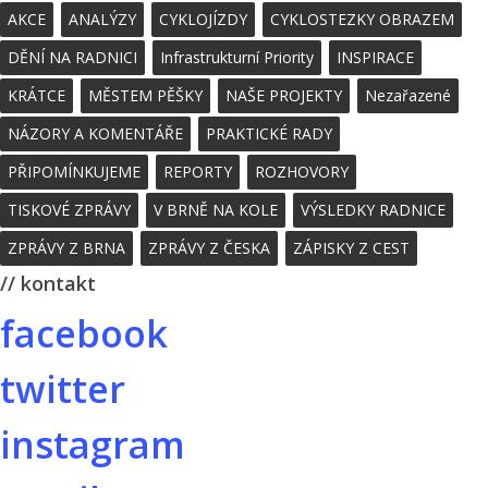
AKCE
ANALÝZY
CYKLOJÍZDY
CYKLOSTEZKY OBRAZEM
DĚNÍ NA RADNICI
Infrastrukturní Priority
INSPIRACE
KRÁTCE
MĚSTEM PĚŠKY
NAŠE PROJEKTY
Nezařazené
NÁZORY A KOMENTÁŘE
PRAKTICKÉ RADY
PŘIPOMÍNKUJEME
REPORTY
ROZHOVORY
TISKOVÉ ZPRÁVY
V BRNĚ NA KOLE
VÝSLEDKY RADNICE
ZPRÁVY Z BRNA
ZPRÁVY Z ČESKA
ZÁPISKY Z CEST
// kontakt
facebook
twitter
instagram