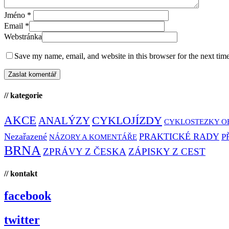
Jméno
*
Email
*
Webstránka
Save my name, email, and website in this browser for the next tim
// kategorie
AKCE
CYKLOJÍZDY
ANALÝZY
CYKLOSTEZKY O
Nezařazené
PRAKTICKÉ RADY
P
NÁZORY A KOMENTÁŘE
BRNA
ZPRÁVY Z ČESKA
ZÁPISKY Z CEST
// kontakt
facebook
twitter