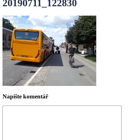
20190711_122830
Napište komentář