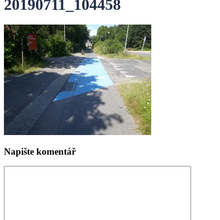
20190711_104458
Napište komentář