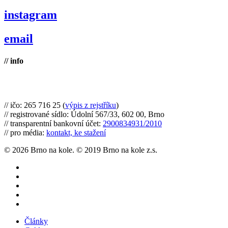
instagram
email
// info
Brno na kole, zapsaný spolek
// ičo: 265 716 25 (
výpis z rejstříku
)
// registrované sídlo: Údolní 567/33, 602 00, Brno
// transparentní bankovní účet:
2900834931/2010
// pro média:
kontakt, ke stažení
© 2026 Brno na kole. © 2019 Brno na kole z.s.
twitter
facebook
youtube
RSS
instagram
Close
Články