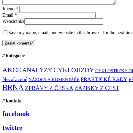
Jméno
*
Email
*
Webstránka
Save my name, email, and website in this browser for the next tim
// kategorie
AKCE
CYKLOJÍZDY
ANALÝZY
CYKLOSTEZKY O
Nezařazené
PRAKTICKÉ RADY
P
NÁZORY A KOMENTÁŘE
BRNA
ZPRÁVY Z ČESKA
ZÁPISKY Z CEST
// kontakt
facebook
twitter