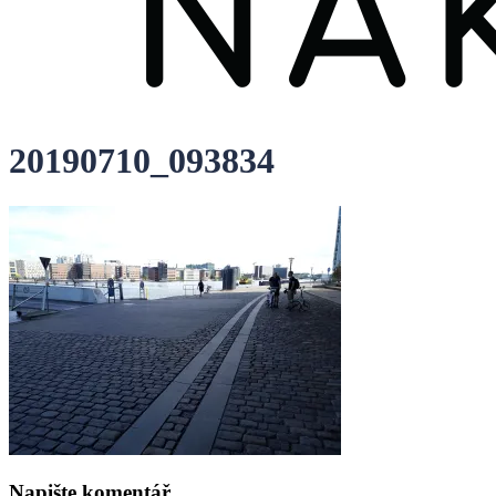
20190710_093834
Napište komentář