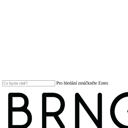
Pro hledání zmáčkněte Enter.
Close
Search