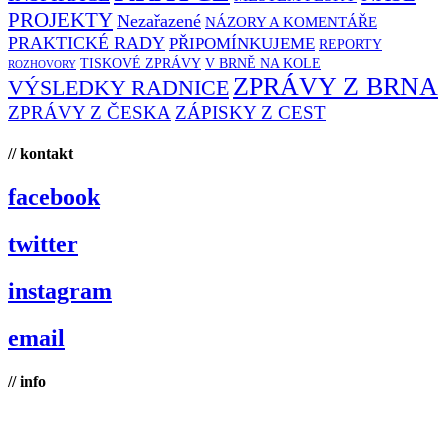
PROJEKTY
Nezařazené
NÁZORY A KOMENTÁŘE
PRAKTICKÉ RADY
PŘIPOMÍNKUJEME
REPORTY
TISKOVÉ ZPRÁVY
V BRNĚ NA KOLE
ROZHOVORY
ZPRÁVY Z BRNA
VÝSLEDKY RADNICE
ZPRÁVY Z ČESKA
ZÁPISKY Z CEST
// kontakt
facebook
twitter
instagram
email
// info
Brno na kole, zapsaný spolek