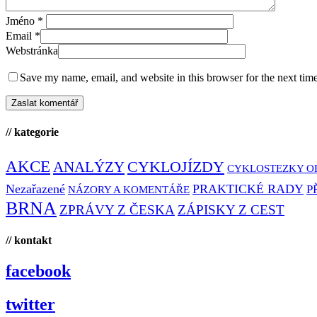
Jméno
*
Email
*
Webstránka
Save my name, email, and website in this browser for the next tim
// kategorie
AKCE
CYKLOJÍZDY
ANALÝZY
CYKLOSTEZKY O
Nezařazené
PRAKTICKÉ RADY
P
NÁZORY A KOMENTÁŘE
BRNA
ZPRÁVY Z ČESKA
ZÁPISKY Z CEST
// kontakt
facebook
twitter