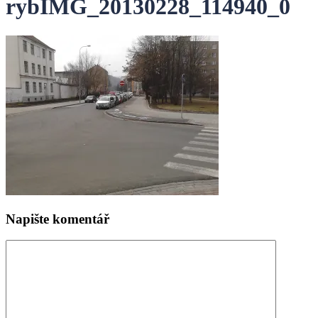
rybIMG_20130228_114940_0
Napište komentář