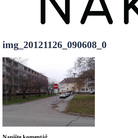
img_20121126_090608_0
Napište komentář