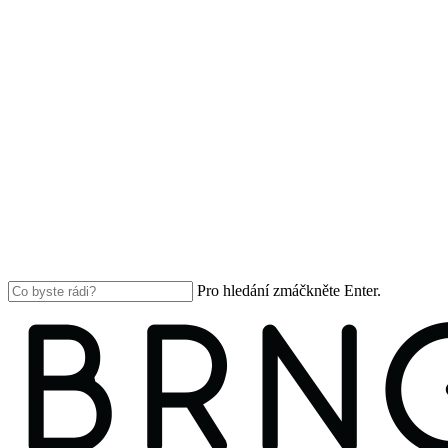
Pro hledání zmáčkněte Enter.
Close
Search