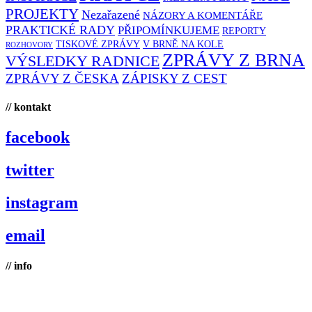
PROJEKTY
Nezařazené
NÁZORY A KOMENTÁŘE
PRAKTICKÉ RADY
PŘIPOMÍNKUJEME
REPORTY
TISKOVÉ ZPRÁVY
V BRNĚ NA KOLE
ROZHOVORY
ZPRÁVY Z BRNA
VÝSLEDKY RADNICE
ZPRÁVY Z ČESKA
ZÁPISKY Z CEST
// kontakt
facebook
twitter
instagram
email
// info
Brno na kole, zapsaný spolek