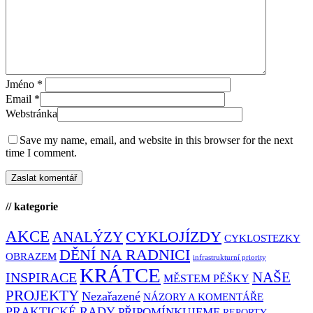
Jméno
*
Email
*
Webstránka
Save my name, email, and website in this browser for the next
time I comment.
// kategorie
AKCE
CYKLOJÍZDY
ANALÝZY
CYKLOSTEZKY
DĚNÍ NA RADNICI
OBRAZEM
infrastrukturní priority
KRÁTCE
NAŠE
INSPIRACE
MĚSTEM PĚŠKY
PROJEKTY
Nezařazené
NÁZORY A KOMENTÁŘE
PRAKTICKÉ RADY
PŘIPOMÍNKUJEME
REPORTY