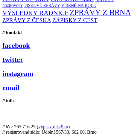
TISKOVÉ ZPRÁVY
V BRNĚ NA KOLE
ROZHOVORY
ZPRÁVY Z BRNA
VÝSLEDKY RADNICE
ZPRÁVY Z ČESKA
ZÁPISKY Z CEST
// kontakt
facebook
twitter
instagram
email
// info
Brno na kole, zapsaný spolek
// ičo: 265 716 25 (
výpis z rejstříku
)
// registrované sídlo: Údolní 567/33, 602 00, Brno