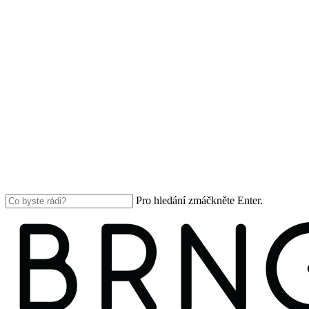
Pro hledání zmáčkněte Enter.
Close
Search