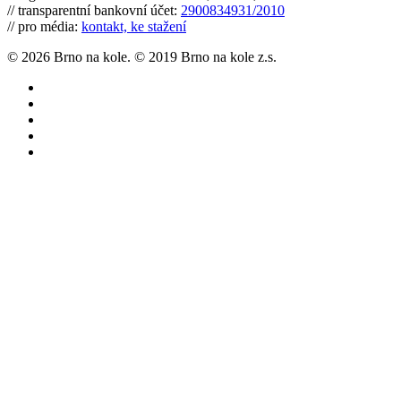
// transparentní bankovní účet:
2900834931/2010
// pro média:
kontakt, ke stažení
© 2026 Brno na kole. © 2019 Brno na kole z.s.
twitter
facebook
youtube
RSS
instagram
Články
Cyklomapa
Co můžete udělat
O nás
twitter
facebook
instagram