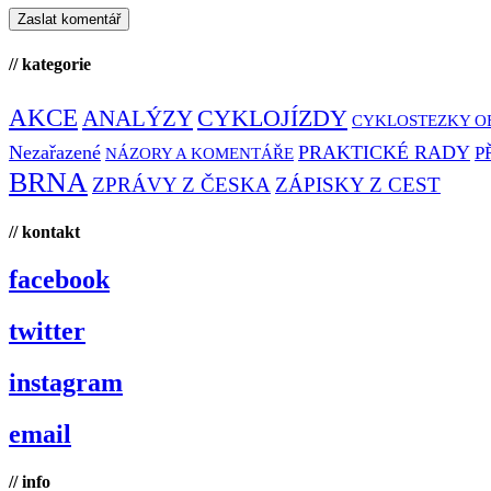
// kategorie
AKCE
CYKLOJÍZDY
ANALÝZY
CYKLOSTEZKY O
Nezařazené
PRAKTICKÉ RADY
P
NÁZORY A KOMENTÁŘE
BRNA
ZPRÁVY Z ČESKA
ZÁPISKY Z CEST
// kontakt
facebook
twitter
instagram
email
// info