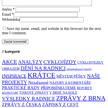
Jméno
*
Email
*
Webstránka
Save my name, email, and website in this browser for the next
time I comment.
// kategorie
AKCE
CYKLOJÍZDY
ANALÝZY
CYKLOSTEZKY
DĚNÍ NA RADNICI
OBRAZEM
infrastrukturní priority
KRÁTCE
NAŠE
INSPIRACE
MĚSTEM PĚŠKY
PROJEKTY
Nezařazené
NÁZORY A KOMENTÁŘE
PRAKTICKÉ RADY
PŘIPOMÍNKUJEME
REPORTY
TISKOVÉ ZPRÁVY
V BRNĚ NA KOLE
ROZHOVORY
ZPRÁVY Z BRNA
VÝSLEDKY RADNICE
ZPRÁVY Z ČESKA
ZÁPISKY Z CEST