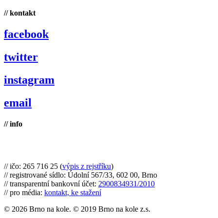
// kontakt
facebook
twitter
instagram
email
// info
Brno na kole, zapsaný spolek
// ičo: 265 716 25 (
výpis z rejstříku
)
// registrované sídlo: Údolní 567/33, 602 00, Brno
// transparentní bankovní účet:
2900834931/2010
// pro média:
kontakt, ke stažení
© 2026 Brno na kole. © 2019 Brno na kole z.s.