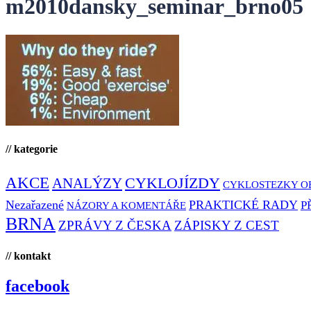
m2010dansky_seminar_brno05
// kategorie
AKCE
CYKLOJÍZDY
ANALÝZY
CYKLOSTEZKY O
Nezařazené
PRAKTICKÉ RADY
P
NÁZORY A KOMENTÁŘE
BRNA
ZPRÁVY Z ČESKA
ZÁPISKY Z CEST
// kontakt
facebook