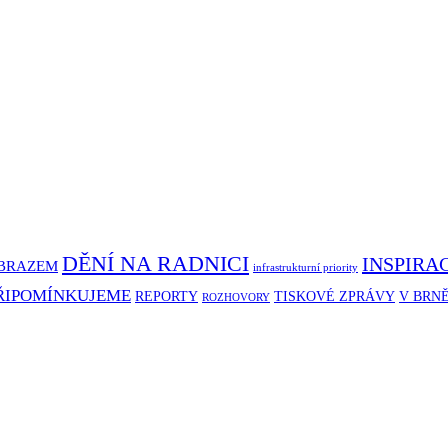
DĚNÍ NA RADNICI
INSPIRA
BRAZEM
infrastrukturní priority
ŘIPOMÍNKUJEME
REPORTY
TISKOVÉ ZPRÁVY
V BRN
ROZHOVORY