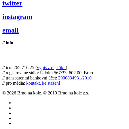
twitter
instagram
email
// info
Brno na kole, zapsaný spolek
// ičo: 265 716 25 (
výpis z rejstříku
)
// registrované sídlo: Údolní 567/33, 602 00, Brno
// transparentní bankovní účet:
2900834931/2010
// pro média:
kontakt, ke stažení
© 2026 Brno na kole. © 2019 Brno na kole z.s.
twitter
facebook
youtube
RSS
instagram