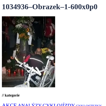
1034936–Obrazek–1-600x0p0
// kategorie
AKCE
CYKLOJÍZDY
ANALÝZY