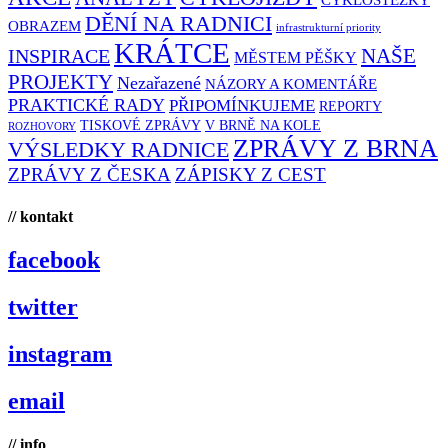
CYKLOSTEZKY
DĚNÍ NA RADNICI
OBRAZEM
infrastrukturní priority
KRÁTCE
NAŠE
INSPIRACE
MĚSTEM PĚŠKY
PROJEKTY
Nezařazené
NÁZORY A KOMENTÁŘE
PRAKTICKÉ RADY
PŘIPOMÍNKUJEME
REPORTY
TISKOVÉ ZPRÁVY
V BRNĚ NA KOLE
ROZHOVORY
ZPRÁVY Z BRNA
VÝSLEDKY RADNICE
ZPRÁVY Z ČESKA
ZÁPISKY Z CEST
// kontakt
facebook
twitter
instagram
email
// info