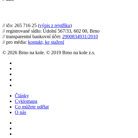
Brno na kole, zapsaný spolek
// ičo: 265 716 25 (
výpis z rejstříku
)
// registrované sídlo: Údolní 567/33, 602 00, Brno
// transparentní bankovní účet:
2900834931/2010
// pro média:
kontakt, ke stažení
© 2026 Brno na kole. © 2019 Brno na kole z.s.
twitter
facebook
youtube
RSS
instagram
Close
Články
Menu
Cyklomapa
Co můžete udělat
O nás
twitter
facebook
instagram