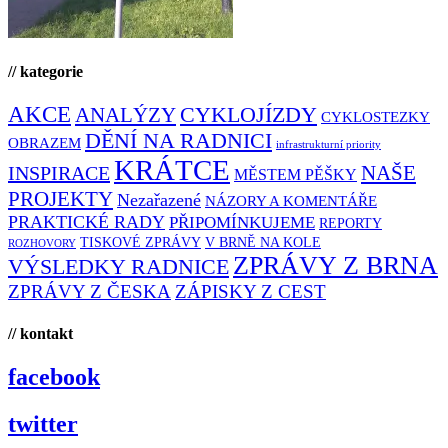
// kategorie
AKCE
CYKLOJÍZDY
ANALÝZY
CYKLOSTEZKY
DĚNÍ NA RADNICI
OBRAZEM
infrastrukturní priority
KRÁTCE
NAŠE
INSPIRACE
MĚSTEM PĚŠKY
PROJEKTY
Nezařazené
NÁZORY A KOMENTÁŘE
PRAKTICKÉ RADY
PŘIPOMÍNKUJEME
REPORTY
TISKOVÉ ZPRÁVY
V BRNĚ NA KOLE
ROZHOVORY
ZPRÁVY Z BRNA
VÝSLEDKY RADNICE
ZPRÁVY Z ČESKA
ZÁPISKY Z CEST
// kontakt
facebook
twitter