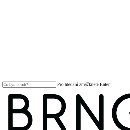
Pro hledání zmáčkněte Enter.
Close
Search