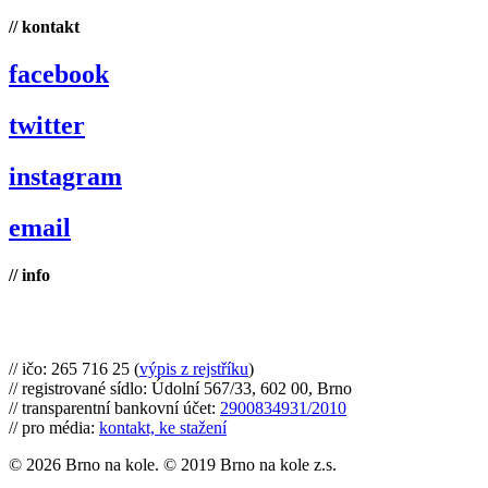
// kontakt
facebook
twitter
instagram
email
// info
Brno na kole, zapsaný spolek
// ičo: 265 716 25 (
výpis z rejstříku
)
// registrované sídlo: Údolní 567/33, 602 00, Brno
// transparentní bankovní účet:
2900834931/2010
// pro média:
kontakt, ke stažení
© 2026 Brno na kole. © 2019 Brno na kole z.s.