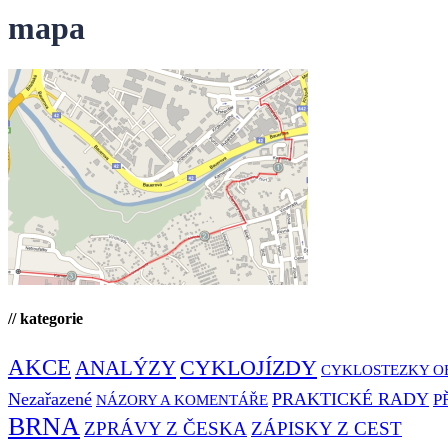
mapa
// kategorie
AKCE
CYKLOJÍZDY
ANALÝZY
CYKLOSTEZKY O
Nezařazené
PRAKTICKÉ RADY
P
NÁZORY A KOMENTÁŘE
BRNA
ZPRÁVY Z ČESKA
ZÁPISKY Z CEST