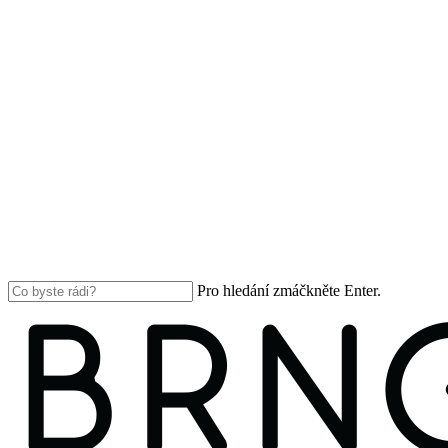
Pro hledání zmáčkněte Enter.
Close
Search