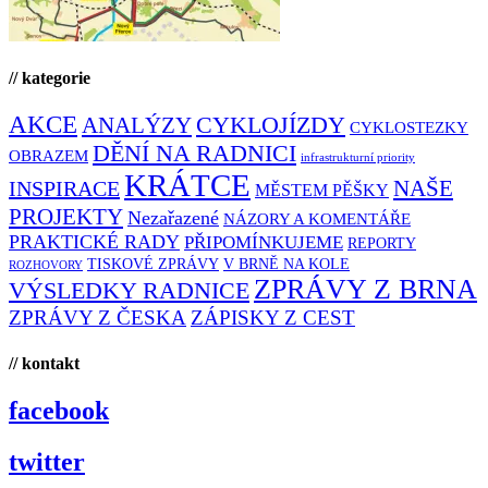
// kategorie
AKCE
CYKLOJÍZDY
ANALÝZY
CYKLOSTEZKY
DĚNÍ NA RADNICI
OBRAZEM
infrastrukturní priority
KRÁTCE
NAŠE
INSPIRACE
MĚSTEM PĚŠKY
PROJEKTY
Nezařazené
NÁZORY A KOMENTÁŘE
PRAKTICKÉ RADY
PŘIPOMÍNKUJEME
REPORTY
TISKOVÉ ZPRÁVY
V BRNĚ NA KOLE
ROZHOVORY
ZPRÁVY Z BRNA
VÝSLEDKY RADNICE
ZPRÁVY Z ČESKA
ZÁPISKY Z CEST
// kontakt
facebook
twitter