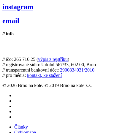
instagram
email
// info
Brno na kole, zapsaný spolek
// ičo: 265 716 25 (
výpis z rejstříku
)
// registrované sídlo: Údolní 567/33, 602 00, Brno
// transparentní bankovní účet:
2900834931/2010
// pro média:
kontakt, ke stažení
© 2026 Brno na kole. © 2019 Brno na kole z.s.
twitter
facebook
youtube
RSS
instagram
Close
Články
Menu
Cyklomapa