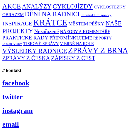
AKCE
CYKLOJÍZDY
ANALÝZY
CYKLOSTEZKY
DĚNÍ NA RADNICI
OBRAZEM
infrastrukturní priority
KRÁTCE
NAŠE
INSPIRACE
MĚSTEM PĚŠKY
PROJEKTY
Nezařazené
NÁZORY A KOMENTÁŘE
PRAKTICKÉ RADY
PŘIPOMÍNKUJEME
REPORTY
TISKOVÉ ZPRÁVY
V BRNĚ NA KOLE
ROZHOVORY
ZPRÁVY Z BRNA
VÝSLEDKY RADNICE
ZPRÁVY Z ČESKA
ZÁPISKY Z CEST
// kontakt
facebook
twitter
instagram
email