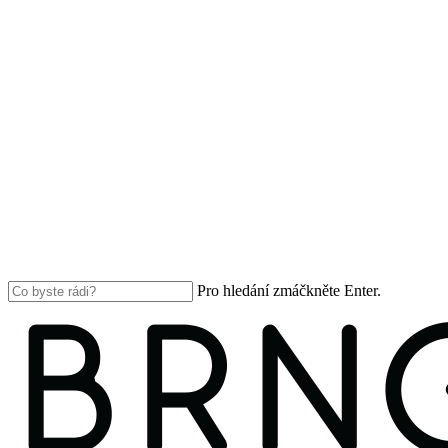
Pro hledání zmáčkněte Enter.
Close
Search