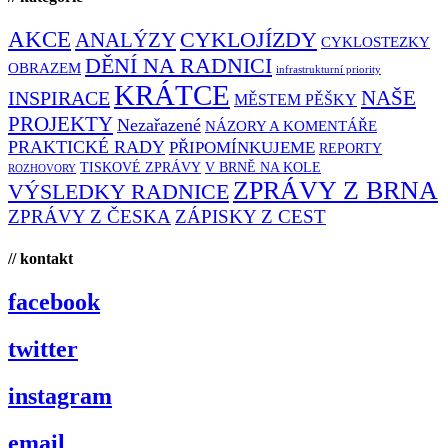
AKCE
CYKLOJÍZDY
ANALÝZY
CYKLOSTEZKY
DĚNÍ NA RADNICI
OBRAZEM
infrastrukturní priority
KRÁTCE
NAŠE
INSPIRACE
MĚSTEM PĚŠKY
PROJEKTY
Nezařazené
NÁZORY A KOMENTÁŘE
PRAKTICKÉ RADY
PŘIPOMÍNKUJEME
REPORTY
TISKOVÉ ZPRÁVY
V BRNĚ NA KOLE
ROZHOVORY
ZPRÁVY Z BRNA
VÝSLEDKY RADNICE
ZPRÁVY Z ČESKA
ZÁPISKY Z CEST
// kontakt
facebook
twitter
instagram
email