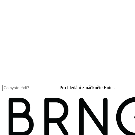
Pro hledání zmáčkněte Enter.
Close
Search