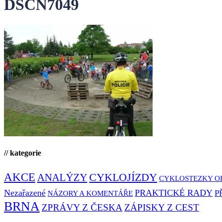
DSCN7049
// kategorie
AKCE
CYKLOJÍZDY
ANALÝZY
CYKLOSTEZKY O
Nezařazené
PRAKTICKÉ RADY
P
NÁZORY A KOMENTÁŘE
BRNA
ZPRÁVY Z ČESKA
ZÁPISKY Z CEST