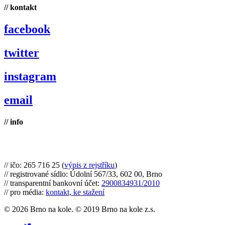
// kontakt
facebook
twitter
instagram
email
// info
Brno na kole, zapsaný spolek
// ičo: 265 716 25 (
výpis z rejstříku
)
// registrované sídlo: Údolní 567/33, 602 00, Brno
// transparentní bankovní účet:
2900834931/2010
// pro média:
kontakt, ke stažení
© 2026 Brno na kole. © 2019 Brno na kole z.s.