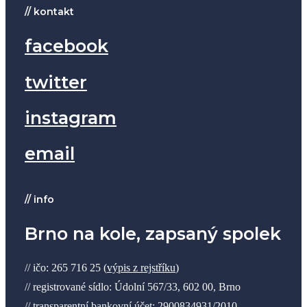
// kontakt
facebook
twitter
instagram
email
// info
Brno na kole, zapsaný spolek
// ičo: 265 716 25 (
výpis z rejstříku
)
// registrované sídlo: Údolní 567/33, 602 00, Brno
// transparentní bankovní účet:
2900834931/2010