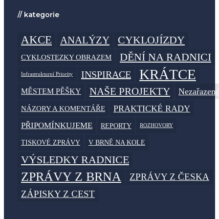
// kategorie
AKCE
CYKLOJÍZDY
ANALÝZY
DĚNÍ NA RADNICI
CYKLOSTEZKY OBRAZEM
KRÁTCE
INSPIRACE
Infrastrukturní Priority
NAŠE PROJEKTY
MĚSTEM PĚŠKY
Nezařazen
PRAKTICKÉ RADY
NÁZORY A KOMENTÁŘE
PŘIPOMÍNKUJEME
REPORTY
ROZHOVORY
TISKOVÉ ZPRÁVY
V BRNĚ NA KOLE
VÝSLEDKY RADNICE
ZPRÁVY Z BRNA
ZPRÁVY Z ČESKA
ZÁPISKY Z CEST