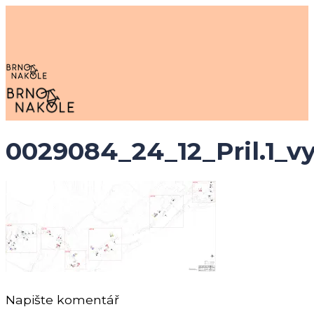
Skip
to
main
content
search
Menu
0029084_24_12_Pril.1_vyk
Napište komentář