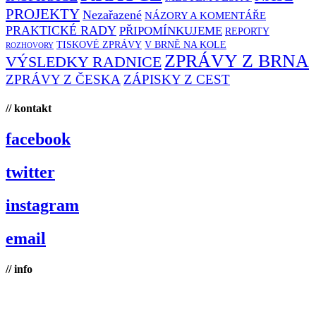
PROJEKTY
Nezařazené
NÁZORY A KOMENTÁŘE
PRAKTICKÉ RADY
PŘIPOMÍNKUJEME
REPORTY
TISKOVÉ ZPRÁVY
V BRNĚ NA KOLE
ROZHOVORY
ZPRÁVY Z BRNA
VÝSLEDKY RADNICE
ZPRÁVY Z ČESKA
ZÁPISKY Z CEST
// kontakt
facebook
twitter
instagram
email
// info
Brno na kole, zapsaný spolek