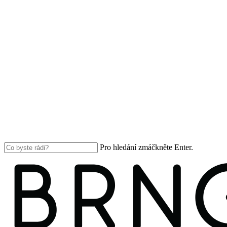
Pro hledání zmáčkněte Enter.
Close
Search