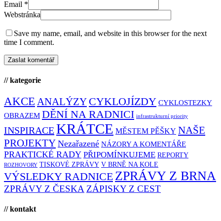
Email
*
Webstránka
Save my name, email, and website in this browser for the next
time I comment.
// kategorie
AKCE
CYKLOJÍZDY
ANALÝZY
CYKLOSTEZKY
DĚNÍ NA RADNICI
OBRAZEM
infrastrukturní priority
KRÁTCE
NAŠE
INSPIRACE
MĚSTEM PĚŠKY
PROJEKTY
Nezařazené
NÁZORY A KOMENTÁŘE
PRAKTICKÉ RADY
PŘIPOMÍNKUJEME
REPORTY
TISKOVÉ ZPRÁVY
V BRNĚ NA KOLE
ROZHOVORY
ZPRÁVY Z BRNA
VÝSLEDKY RADNICE
ZPRÁVY Z ČESKA
ZÁPISKY Z CEST
// kontakt