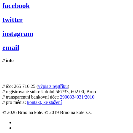
facebook
twitter
instagram
email
// info
Brno na kole, zapsaný spolek
// ičo: 265 716 25 (
výpis z rejstříku
)
// registrované sídlo: Údolní 567/33, 602 00, Brno
// transparentní bankovní účet:
2900834931/2010
// pro média:
kontakt, ke stažení
© 2026 Brno na kole. © 2019 Brno na kole z.s.
twitter
facebook
youtube