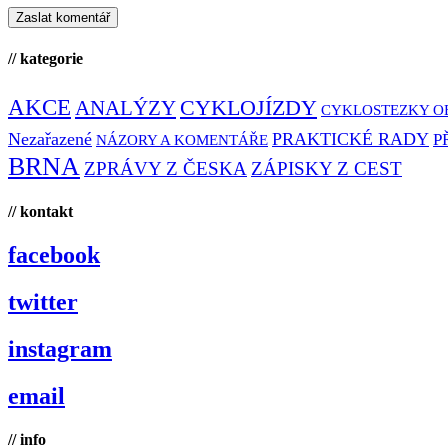
// kategorie
AKCE
CYKLOJÍZDY
ANALÝZY
CYKLOSTEZKY O
Nezařazené
PRAKTICKÉ RADY
P
NÁZORY A KOMENTÁŘE
BRNA
ZPRÁVY Z ČESKA
ZÁPISKY Z CEST
// kontakt
facebook
twitter
instagram
email
// info