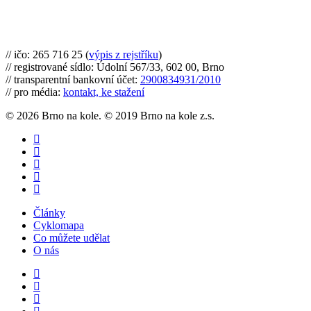
Brno na kole, zapsaný spolek
// ičo: 265 716 25 (
výpis z rejstříku
)
// registrované sídlo: Údolní 567/33, 602 00, Brno
// transparentní bankovní účet:
2900834931/2010
// pro média:
kontakt, ke stažení
© 2026 Brno na kole. © 2019 Brno na kole z.s.
twitter
facebook
youtube
RSS
instagram
Close
Články
Menu
Cyklomapa
Co můžete udělat
O nás
twitter
facebook
instagram
email